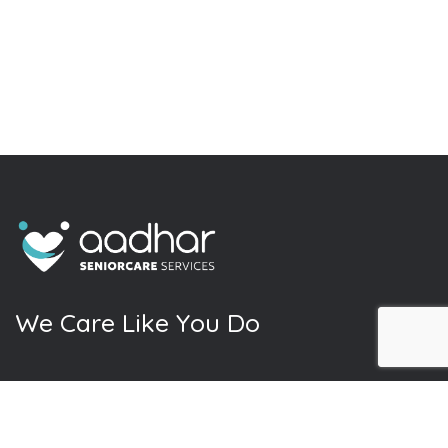
W
e
C
a
r
e
L
i
k
e
Y
o
u
D
o
At Aadhar Services, we understand the
love, dedication, and effort you put into