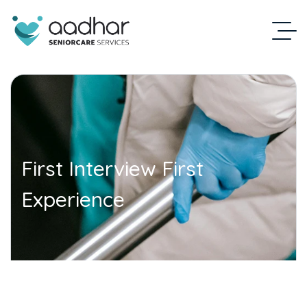
First Interview First
Experience