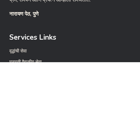
नारायण पेठ, पुणे
Services Links
वृद्धांची सेवा
घरघुती वैद्यकीय सेवा
आपत्कालीन सहाय्य सेवा
वृद्धांसाठी विरंगुळा केंद्रित सेवा
आर्थिक कामांसाठी सहाय्य सेवा
Quick Links
Privacy Policy