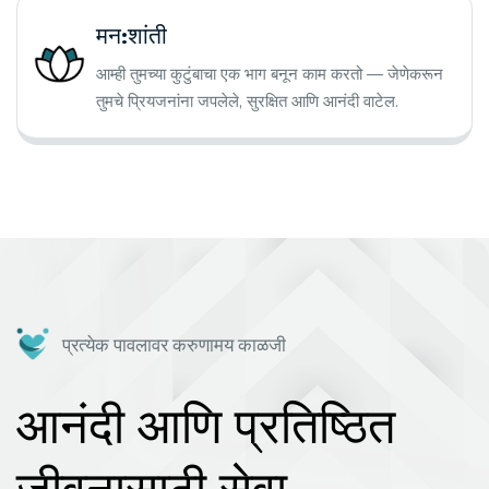
मन:शांती
आम्ही तुमच्या कुटुंबाचा एक भाग बनून काम करतो — जेणेकरून
तुमचे प्रियजनांना जपलेले, सुरक्षित आणि आनंदी वाटेल.
प्रत्येक पावलावर करुणामय काळजी
आनंदी आणि प्रतिष्ठित
जीवनासाठी सेवा