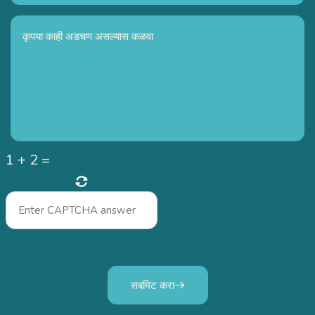
1
+
2
=
सबमिट करा