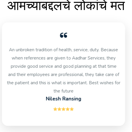
आमच्याबद्दलचे लोकांचे मत
Nisha spent six weeks with me as a carer while I was
recovering from Bilateral Knee joint replacement
surgery. I was very happy with the service provided. She
is a mature young woman, positive and cheerful by
temperament. She is calm and as a doctor myself I can
imagine she would be able to deal with minor
emergencies. My best wishes to her and to Aadhar
Services. I would certainly recommend this organisation
to others with similar needs.
Nisha Munshi